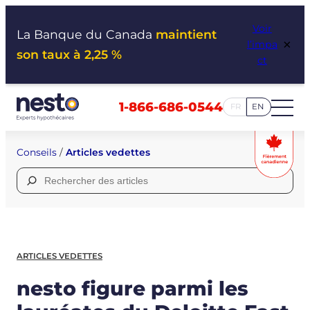
Aller
Voir
au
La Banque du Canada
maintient
×
l’impa
contenu
son taux à 2,25 %
ct
1-866-686-0544
FR
EN
Conseils
/
Articles vedettes
Rechercher :
ARTICLES VEDETTES
nesto figure parmi les