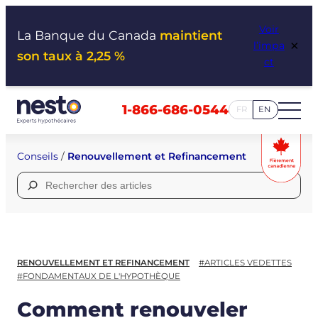
Aller
Voir
au
La Banque du Canada
maintient
×
l’impa
contenu
son taux à 2,25 %
ct
1-866-686-0544
FR
EN
Conseils
/
Renouvellement et Refinancement
Rechercher :
RENOUVELLEMENT ET REFINANCEMENT
#ARTICLES VEDETTES
#FONDAMENTAUX DE L'HYPOTHÈQUE
Comment renouveler