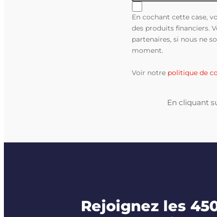
En cochant cette case, vo
des produits financiers.
partenaires, si nous ne 
moment.
Voir notre
politique de co
En cliquant s
Rejoignez les 45