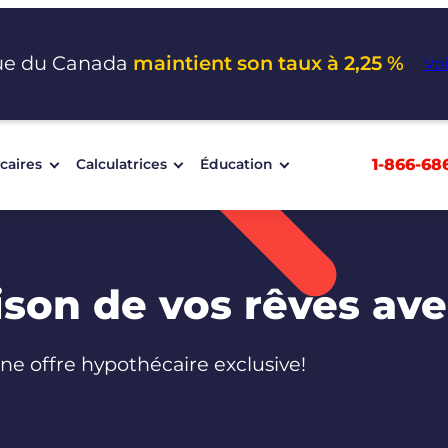
ue du Canada
maintient son taux à 2,25 %
Voi
1-866-68
caires
Calculatrices
Éducation
ison de vos rêves av
ne offre hypothécaire exclusive!