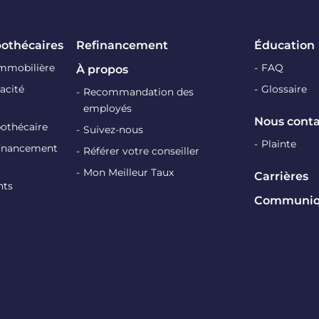
pothécaires
Refinancement
Éducation
immobilière
FAQ
À propos
acité
Glossaire
Recommandation des
employés
Nous conta
pothécaire
Suivez-nous
Plainte
efinancement
Référer votre conseiller
Mon Meilleur Taux
Carrières
nts
Communiqu