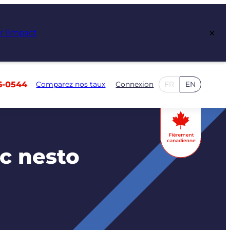
×
r l’impact
6-0544
Comparez nos taux
Connexion
FR
EN
ec nesto