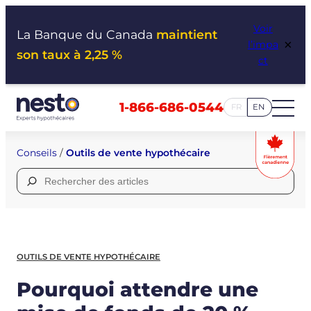
Aller
Voir
au
La Banque du Canada
maintient
×
l’impa
contenu
son taux à 2,25 %
ct
1-866-686-0544
FR
EN
Conseils
/
Outils de vente hypothécaire
Rechercher :
OUTILS DE VENTE HYPOTHÉCAIRE
Pourquoi attendre une