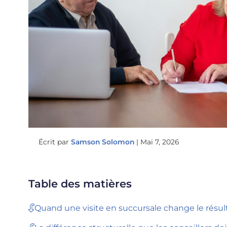
Écrit par
Samson Solomon
|
Mai 7, 2026
Table des matières
Quand une visite en succursale change le résul