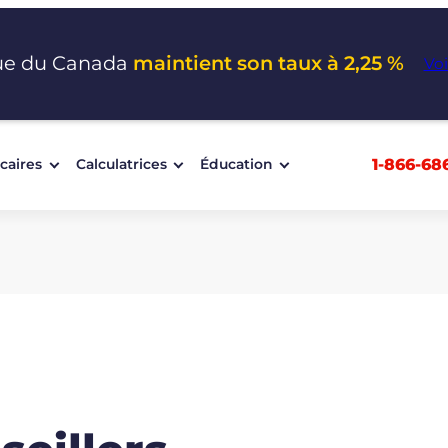
ue du Canada
maintient son taux à 2,25 %
Voi
1-866-68
caires
Calculatrices
Éducation