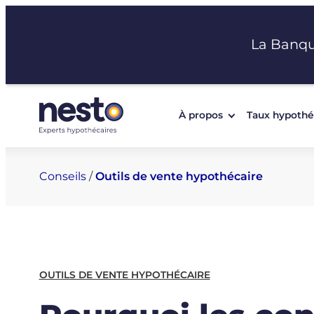
Aller
au
La Banq
contenu
À propos
Taux hypothé
Conseils
/
Outils de vente hypothécaire
OUTILS DE VENTE HYPOTHÉCAIRE