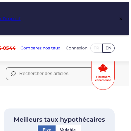
×
r l’impact
6-0544
Comparez nos taux
Connexion
FR
EN
Rechercher :
Meilleurs taux hypothécaires
Fixe
Variable