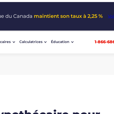
ue du Canada
maintient son taux à 2,25 %
Voi
1-866-68
caires
Calculatrices
Éducation