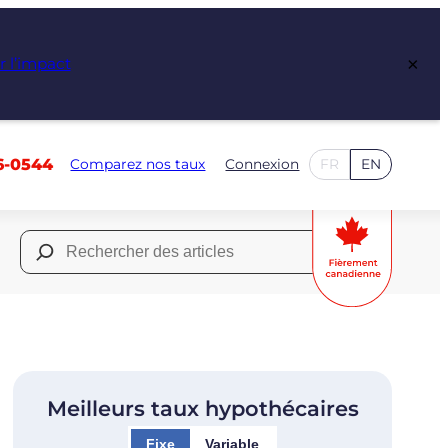
×
r l’impact
6-0544
Comparez nos taux
Connexion
FR
EN
Rechercher :
Meilleurs taux hypothécaires
Fixe
Variable