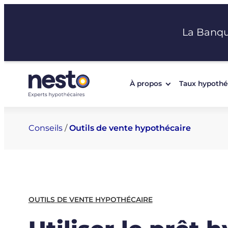
Aller
au
La Banq
contenu
À propos
Taux hypothé
Conseils
/
Outils de vente hypothécaire
OUTILS DE VENTE HYPOTHÉCAIRE