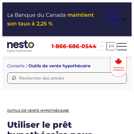
Aller
Voir
au
La Banque du Canada
maintient
×
l’impa
contenu
son taux à 2,25 %
ct
1-866-686-0544
FR
EN
Conseils
/
Outils de vente hypothécaire
Rechercher :
OUTILS DE VENTE HYPOTHÉCAIRE
Utiliser le prêt