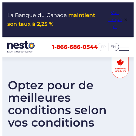
Aller
Voir
au
La Banque du Canada
maintient
×
l’impa
contenu
son taux à 2,25 %
ct
1-866-686-0544
FR
EN
Optez pour de
meilleures
conditions selon
vos conditions