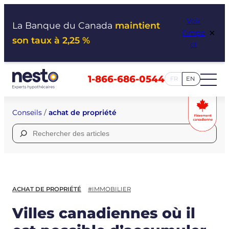
Aller
Voir
au
La Banque du Canada
maintient
×
l’impa
contenu
son taux à 2,25 %
ct
1-866-686-0544
FR
EN
Conseils
/
achat de propriété
Rechercher :
ACHAT DE PROPRIÉTÉ
#IMMOBILIER
Villes canadiennes où il