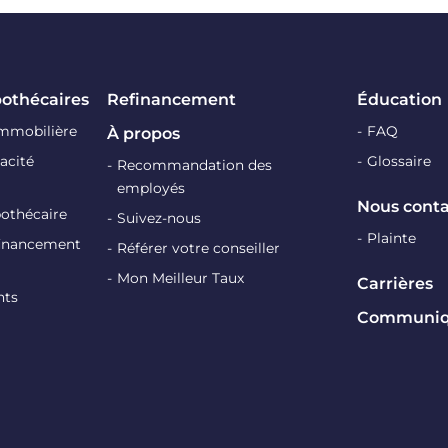
pothécaires
Refinancement
Éducation
immobilière
FAQ
À propos
acité
Glossaire
Recommandation des
employés
Nous conta
pothécaire
Suivez-nous
Plainte
efinancement
Référer votre conseiller
Mon Meilleur Taux
Carrières
nts
Communiqu