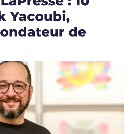
LaPresse : 10
k Yacoubi,
fondateur de