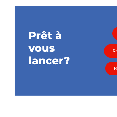
Prêt à
vous
R
lancer?
R