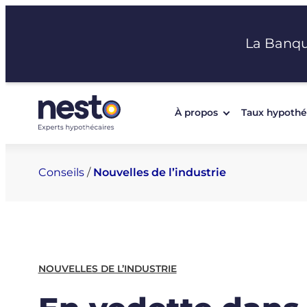
Aller
au
La Banq
contenu
À propos
Taux hypothé
Conseils
/
Nouvelles de l’industrie
NOUVELLES DE L’INDUSTRIE