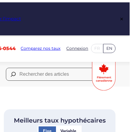
×
r l’impact
6-0544
Comparez nos taux
Connexion
FR
EN
Rechercher :
Meilleurs taux hypothécaires
Fixe
Variable