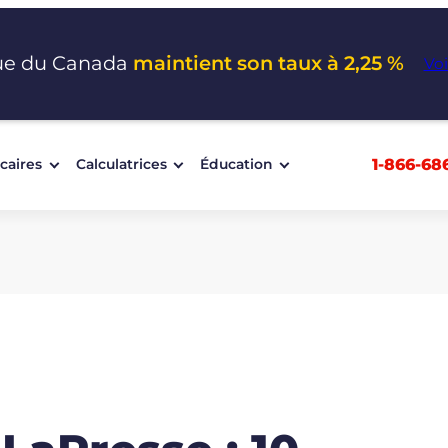
ue du Canada
maintient son taux à 2,25 %
Voi
1-866-68
caires
Calculatrices
Éducation