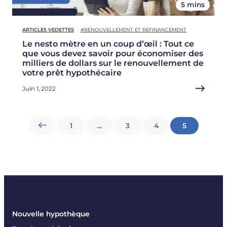
5 mins
ARTICLES VEDETTES
#RENOUVELLEMENT ET REFINANCEMENT
Le nesto mètre en un coup d’œil : Tout ce
que vous devez savoir pour économiser des
milliers de dollars sur le renouvellement de
votre prêt hypothécaire
Juin 1, 2022
Pagination
1
…
3
4
5
des
publications
Nouvelle hypothèque