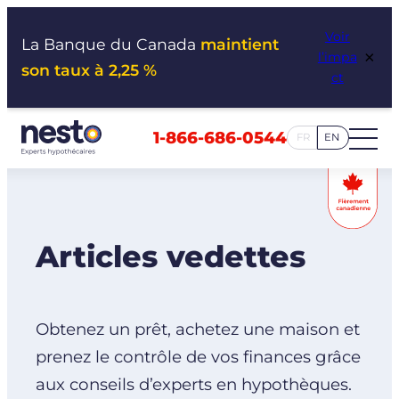
Aller
Voir
au
La Banque du Canada
maintient
×
l’impa
contenu
son taux à 2,25 %
ct
1-866-686-0544
FR
EN
Articles vedettes
Obtenez un prêt, achetez une maison et
prenez le contrôle de vos finances grâce
aux conseils d’experts en hypothèques.