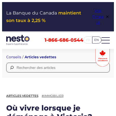
Aller
Voir
au
La Banque du Canada
maintient
×
l’impa
contenu
son taux à 2,25 %
ct
1-866-686-0544
FR
EN
Conseils
/
Articles vedettes
Rechercher :
ARTICLES VEDETTES
#IMMOBILIER
Où vivre lorsque je