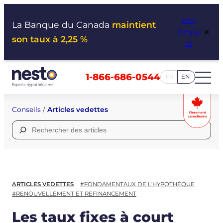
Aller
Voir
au
La Banque du Canada
maintient
×
l’impa
contenu
son taux à 2,25 %
ct
1-866-686-0544
FR
EN
Conseils
/
Articles vedettes
Rechercher :
ARTICLES VEDETTES
#FONDAMENTAUX DE L'HYPOTHÈQUE
#RENOUVELLEMENT ET REFINANCEMENT
Les taux fixes à court