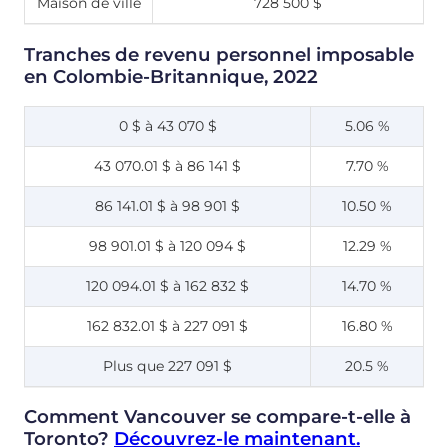
Maison de ville
728 500 $
Tranches de revenu personnel imposable
en Colombie-Britannique, 2022
0 $ à 43 070 $
5.06 %
43 070.01 $ à 86 141 $
7.70 %
86 141.01 $ à 98 901 $
10.50 %
98 901.01 $ à 120 094 $
12.29 %
120 094.01 $ à 162 832 $
14.70 %
162 832.01 $ à 227 091 $
16.80 %
Plus que 227 091 $
20.5 %
Comment Vancouver se compare-t-elle à
Toronto?
Découvrez-le maintenant.