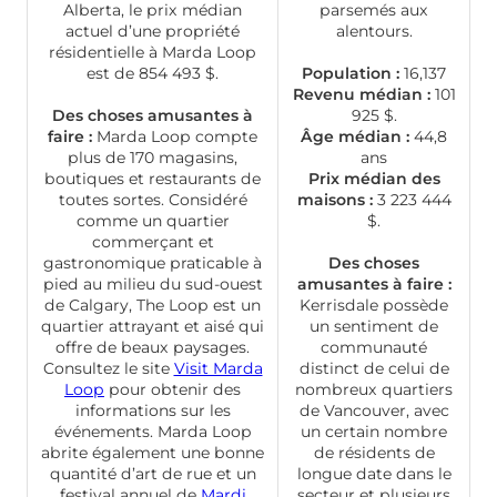
Alberta, le prix médian
parsemés aux
actuel d’une propriété
alentours.
résidentielle à Marda Loop
est de 854 493 $.
Population :
16,137
Revenu médian :
101
Des choses amusantes à
925 $.
faire :
Marda Loop compte
Âge médian :
44,8
plus de 170 magasins,
ans
boutiques et restaurants de
Prix médian des
toutes sortes. Considéré
maisons :
3 223 444
comme un quartier
$.
commerçant et
gastronomique praticable à
Des choses
pied au milieu du sud-ouest
amusantes à faire :
de Calgary, The Loop est un
Kerrisdale possède
quartier attrayant et aisé qui
un sentiment de
offre de beaux paysages.
communauté
Consultez le site
Visit Marda
distinct de celui de
Loop
pour obtenir des
nombreux quartiers
informations sur les
de Vancouver, avec
événements. Marda Loop
un certain nombre
abrite également une bonne
de résidents de
quantité d’art de rue et un
longue date dans le
festival annuel de
Mardi
secteur et plusieurs