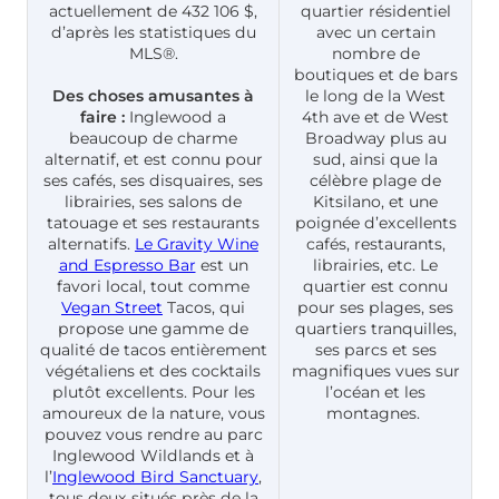
actuellement de 432 106 $,
quartier résidentiel
d’après les statistiques du
avec un certain
MLS®.
nombre de
boutiques et de bars
Des choses amusantes à
le long de la West
faire :
Inglewood a
4th ave et de West
beaucoup de charme
Broadway plus au
alternatif, et est connu pour
sud, ainsi que la
ses cafés, ses disquaires, ses
célèbre plage de
librairies, ses salons de
Kitsilano, et une
tatouage et ses restaurants
poignée d’excellents
alternatifs.
Le Gravity Wine
cafés, restaurants,
and Espresso Bar
est un
librairies, etc. Le
favori local, tout comme
quartier est connu
Vegan Street
Tacos, qui
pour ses plages, ses
propose une gamme de
quartiers tranquilles,
qualité de tacos entièrement
ses parcs et ses
végétaliens et des cocktails
magnifiques vues sur
plutôt excellents. Pour les
l’océan et les
amoureux de la nature, vous
montagnes.
pouvez vous rendre au parc
Inglewood Wildlands et à
l’
Inglewood Bird Sanctuary
,
tous deux situés près de la