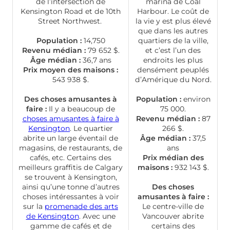
de l’intersection de
marina de Coal
Kensington Road et de 10th
Harbour. Le coût de
Street Northwest.
la vie y est plus élevé
que dans les autres
Population :
14,750
quartiers de la ville,
Revenu médian :
79 652 $.
et c’est l’un des
Âge médian :
36,7 ans
endroits les plus
Prix moyen des maisons :
densément peuplés
543 938 $.
d’Amérique du Nord.
Des choses amusantes à
Population :
environ
faire :
Il y a beaucoup de
75 000.
choses amusantes à faire à
Revenu médian :
87
Kensington
. Le quartier
266 $.
abrite un large éventail de
Âge médian :
37,5
magasins, de restaurants, de
ans
cafés, etc. Certains des
Prix médian des
meilleurs graffitis de Calgary
maisons :
932 143 $.
se trouvent à Kensington,
ainsi qu’une tonne d’autres
Des choses
choses intéressantes à voir
amusantes à faire :
sur la
promenade des arts
Le centre-ville de
de Kensington
. Avec une
Vancouver abrite
gamme de cafés et de
certains des