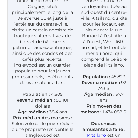
branché du nord-est de
zone suburbaine
Calgary, situé
verdoyante située au
principalement le long de la
sud-ouest du centre-
9e avenue SE et juste à
ville. Kitsilano, ou kits
l’extérieur du centre-ville. Il
pour les locaux, est
abrite un certain nombre de
situé entre la rue
boutiques alternatives, de
Burrard à l’est, Alma
bars et de bâtiments
à l’ouest, West 16th
patrimoniaux excentriques,
au sud, et le front de
ainsi que des condos et des
mer au nord, qui
cafés plus récents.
comprend la célèbre
Inglewood est un quartier
plage de Kitsilano.
populaire pour les jeunes
professionnels, les étudiants
Population :
45,827
et les amateurs d’art.
Revenu médian :
92
243 $.
Population :
4,605
Âge médian :
37,7
Revenu médian :
86 101
ans
dollars
Prix moyen des
Âge médian :
38,4 ans
maisons :
1 474 088 $.
Prix médian des maisons :
Selon zolo.ca, le prix médian
Des choses
d’une propriété résidentielle
amusantes à faire :
à Inglewood est
Kitsilano
est un