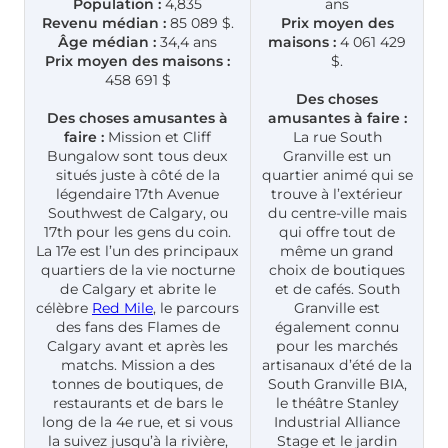
Population :
4,835
ans
Revenu médian :
85 089 $.
Prix moyen des
Âge médian :
34,4 ans
maisons :
4 061 429
Prix moyen des maisons :
$.
458 691 $
Des choses
Des choses amusantes à
amusantes à faire :
faire :
Mission et Cliff
La rue South
Bungalow sont tous deux
Granville est un
situés juste à côté de la
quartier animé qui se
légendaire 17th Avenue
trouve à l’extérieur
Southwest de Calgary, ou
du centre-ville mais
17th pour les gens du coin.
qui offre tout de
La 17e est l’un des principaux
même un grand
quartiers de la vie nocturne
choix de boutiques
de Calgary et abrite le
et de cafés. South
célèbre
Red Mile
, le parcours
Granville est
des fans des Flames de
également connu
Calgary avant et après les
pour les marchés
matchs. Mission a des
artisanaux d’été de la
tonnes de boutiques, de
South Granville BIA,
restaurants et de bars le
le théâtre Stanley
long de la 4e rue, et si vous
Industrial Alliance
la suivez jusqu’à la rivière,
Stage et le jardin