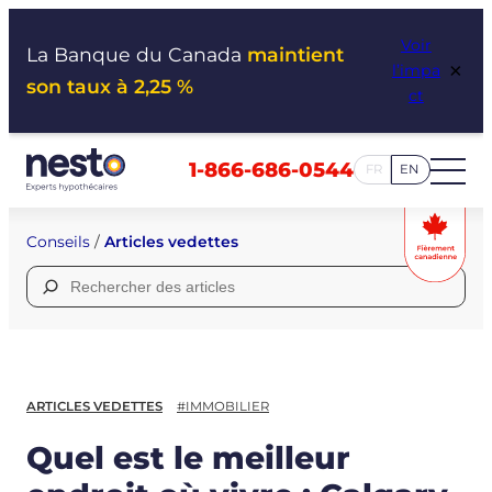
Aller
Voir
au
La Banque du Canada
maintient
×
l’impa
contenu
son taux à 2,25 %
ct
1-866-686-0544
FR
EN
Conseils
/
Articles vedettes
Rechercher :
ARTICLES VEDETTES
#IMMOBILIER
Quel est le meilleur