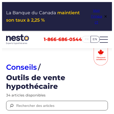
Aller
Voir
au
La Banque du Canada
maintient
×
l’impa
contenu
son taux à 2,25 %
ct
1-866-686-0544
FR
EN
Conseils
/
Outils de vente
hypothécaire
34 articles disponibles
Rechercher :