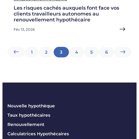
Les risques cachés auxquels font face vos
clients travailleurs autonomes au
renouvellement hypothécaire
Fév 13, 2026
Pagination
1
2
3
4
5
6
des
publications
Nouvelle hypothèque
Taux hypothécaires
Renouvellement
Calculatrices Hypothécaires