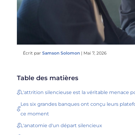
Écrit par
Samson Solomon
|
Mai 7, 2026
Table des matières
L'attrition silencieuse est la véritable menace p
Les six grandes banques ont conçu leurs plate
ce moment
L'anatomie d'un départ silencieux