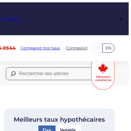
×
r l’impact
6-0544
Comparez nos taux
Connexion
FR
EN
Rechercher :
Meilleurs taux hypothécaires
Fixe
Variable