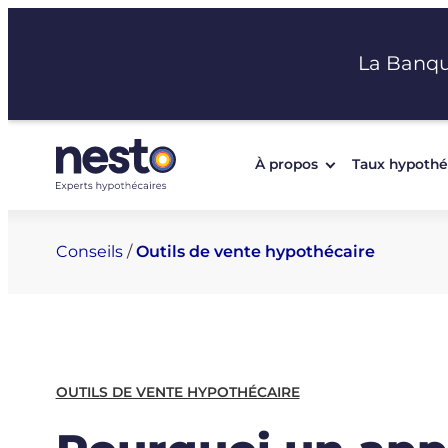
Aller
au
La Banq
contenu
À propos
Taux hypothé
Conseils
/
Outils de vente hypothécaire
OUTILS DE VENTE HYPOTHÉCAIRE