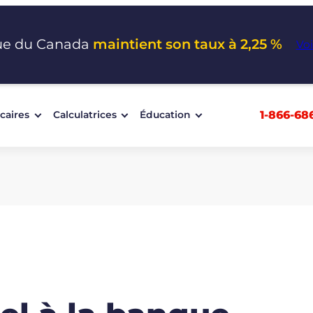
ue du Canada
maintient son taux à 2,25 %
Voi
1-866-68
caires
Calculatrices
Éducation