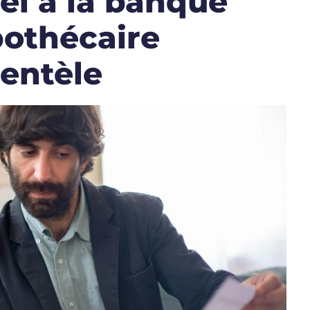
el à la banque
pothécaire
ientèle