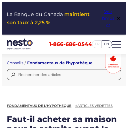
Aller
Voir
au
La Banque du Canada
maintient
×
l’impa
contenu
son taux à 2,25 %
ct
1-866-686-0544
FR
EN
Conseils
/
Fondamentaux de l'hypothèque
Rechercher :
FONDAMENTAUX DE L'HYPOTHÈQUE
#ARTICLES VEDETTES
Faut-il acheter sa maison