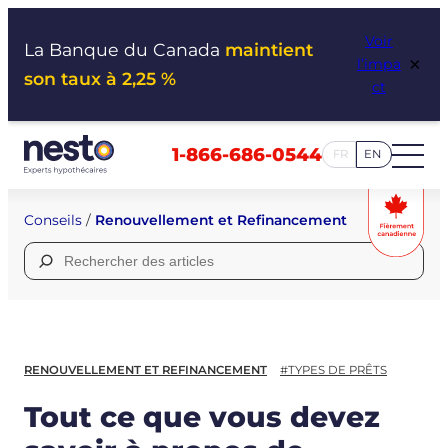
Aller
Voir
au
La Banque du Canada
maintient
×
l’impa
contenu
son taux à 2,25 %
ct
1-866-686-0544
FR
EN
Conseils
/
Renouvellement et Refinancement
Rechercher :
RENOUVELLEMENT ET REFINANCEMENT
#TYPES DE PRÊTS
Tout ce que vous devez