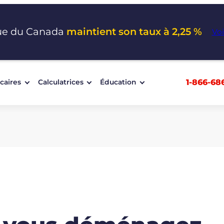
ue du Canada
maintient son taux à 2,25 %
Voi
1-866-68
caires
Calculatrices
Éducation