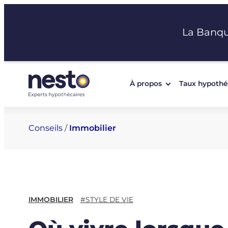
Aller
au
La Banq
contenu
À propos
Taux hypothé
Conseils
/
Immobilier
IMMOBILIER
#STYLE DE VIE