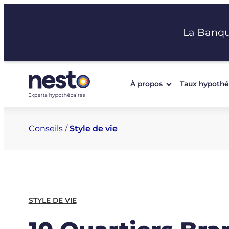
Aller
au
La Banq
contenu
À propos
Taux hypothé
Conseils
/
Style de vie
STYLE DE VIE