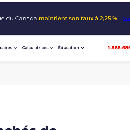
ue du Canada
maintient son taux à 2,25 %
Voi
1-866-68
caires
Calculatrices
Éducation