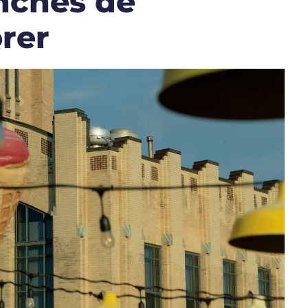
anchés de
rer