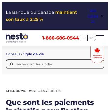
Aller
Voir
au
La Banque du Canada
maintient
×
l’impa
contenu
son taux à 2,25 %
ct
1-866-686-0544
FR
EN
Conseils
/
Style de vie
Rechercher :
STYLE DE VIE
#ARTICLES VEDETTES
Que sont les paiements