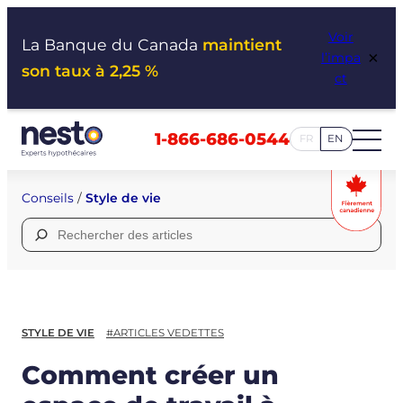
Aller
Voir
au
La Banque du Canada
maintient
×
l’impa
contenu
son taux à 2,25 %
ct
1-866-686-0544
FR
EN
Conseils
/
Style de vie
Rechercher :
STYLE DE VIE
#ARTICLES VEDETTES
Comment créer un