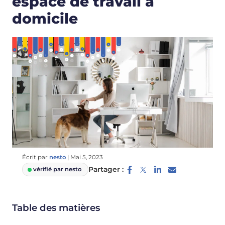
espace de travail à
domicile
Écrit par
nesto
|
Mai 5, 2023
Partager :
vérifié par nesto
Table des matières