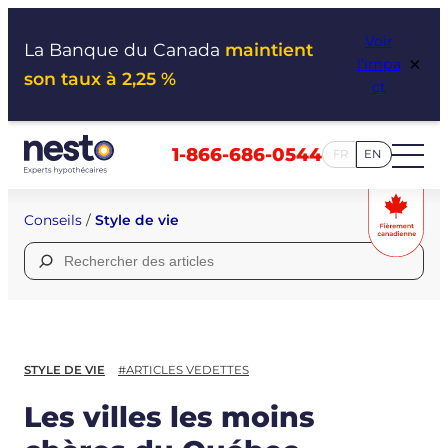
Aller
Voir
au
La Banque du Canada
maintient
×
l’impa
contenu
son taux à 2,25 %
ct
1-866-686-0544
FR
EN
Conseils
/
Style de vie
Rechercher :
STYLE DE VIE
#ARTICLES VEDETTES
Les villes les moins