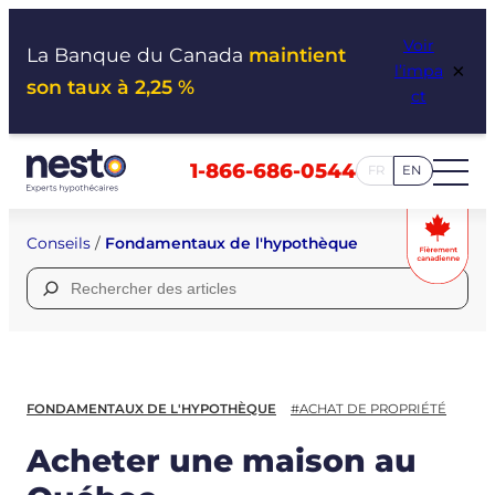
Aller
Voir
au
La Banque du Canada
maintient
×
l’impa
contenu
son taux à 2,25 %
ct
1-866-686-0544
FR
EN
Conseils
/
Fondamentaux de l'hypothèque
Rechercher :
FONDAMENTAUX DE L'HYPOTHÈQUE
#ACHAT DE PROPRIÉTÉ
Acheter une maison au