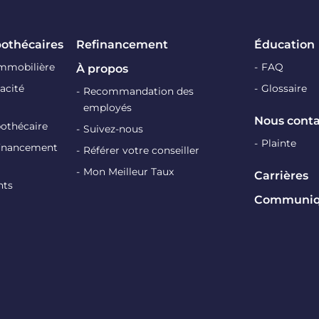
pothécaires
Refinancement
Éducation
immobilière
FAQ
À propos
acité
Glossaire
Recommandation des
employés
Nous conta
pothécaire
Suivez-nous
Plainte
efinancement
Référer votre conseiller
Mon Meilleur Taux
Carrières
nts
Communiqu