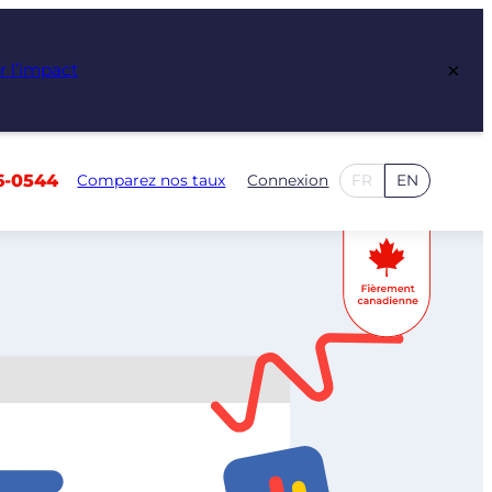
×
r l’impact
6-0544
Comparez nos taux
Connexion
FR
EN