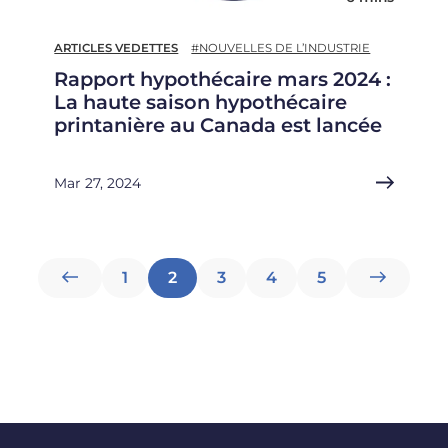
ARTICLES VEDETTES
#NOUVELLES DE L’INDUSTRIE
Rapport hypothécaire mars 2024 :
La haute saison hypothécaire
printanière au Canada est lancée
Mar 27, 2024
Pagination
1
2
3
4
5
des
publications