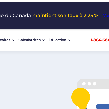
ue du Canada
maintient son taux à 2,25 %
Voi
1-866-68
caires
Calculatrices
Éducation