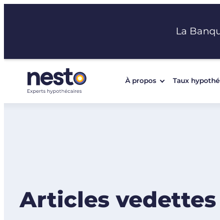
Aller
au
La Banq
contenu
À propos
Taux hypothé
Articles vedettes