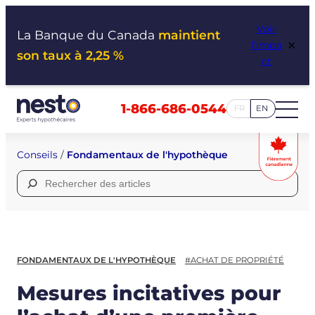
Aller
Voir
au
La Banque du Canada
maintient
×
l’impa
contenu
son taux à 2,25 %
ct
1-866-686-0544
FR
EN
Conseils
/
Fondamentaux de l'hypothèque
Rechercher :
FONDAMENTAUX DE L'HYPOTHÈQUE
#ACHAT DE PROPRIÉTÉ
Mesures incitatives pour