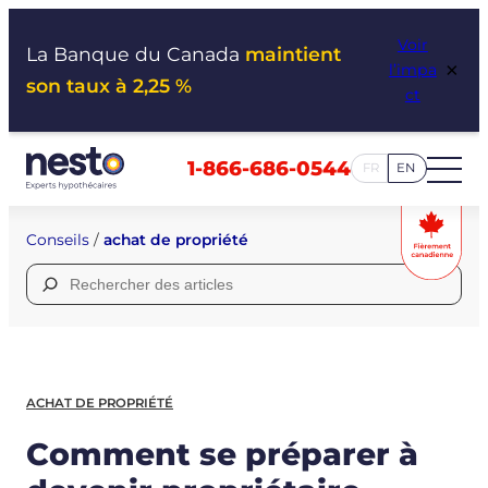
Aller
Voir
au
La Banque du Canada
maintient
×
l’impa
contenu
son taux à 2,25 %
ct
1-866-686-0544
FR
EN
Conseils
/
achat de propriété
Rechercher :
ACHAT DE PROPRIÉTÉ
Comment se préparer à