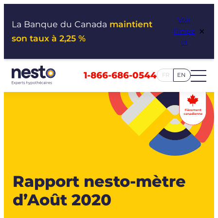
Aller
Voir
au
La Banque du Canada
maintient
×
l’impa
contenu
son taux à 2,25 %
ct
1-866-686-0544
FR
EN
Rapport nesto-mètre
d’Août 2020