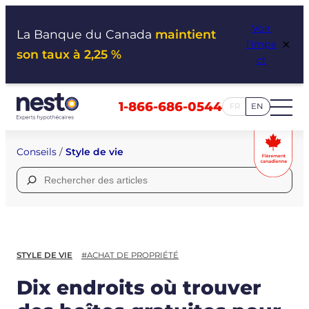
Aller
Voir
au
La Banque du Canada
maintient
×
l’impa
contenu
son taux à 2,25 %
ct
1-866-686-0544
FR
EN
Conseils
/
Style de vie
Rechercher :
STYLE DE VIE
#ACHAT DE PROPRIÉTÉ
Dix endroits où trouver