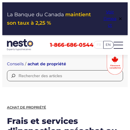
Aller
Voir
au
La Banque du Canada
maintient
×
l’impa
contenu
son taux à 2,25 %
ct
1-866-686-0544
FR
EN
Conseils
/
achat de propriété
Rechercher :
ACHAT DE PROPRIÉTÉ
Frais et services