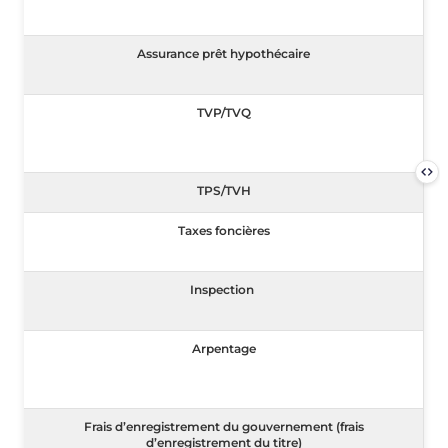
Assurance prêt hypothécaire
Assurance prêt hypothécaire
TVP/TVQ
TVP/TVQ
TPS/TVH
TPS/TVH
Taxes foncières
Taxes foncières
Inspection
Inspection
Arpentage
Arpentage
Frais d’enregistrement du gouvernement (frais d’enregi
Frais d’enregistrement du gouvernement (frais
d’enregistrement du titre)