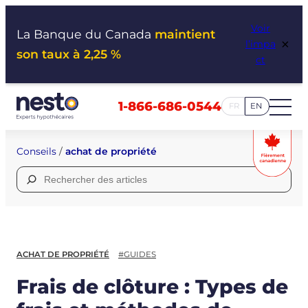
Aller
Voir
au
La Banque du Canada
maintient
×
l’impa
contenu
son taux à 2,25 %
ct
1-866-686-0544
FR
EN
Conseils
/
achat de propriété
Rechercher :
ACHAT DE PROPRIÉTÉ
#GUIDES
Frais de clôture : Types de