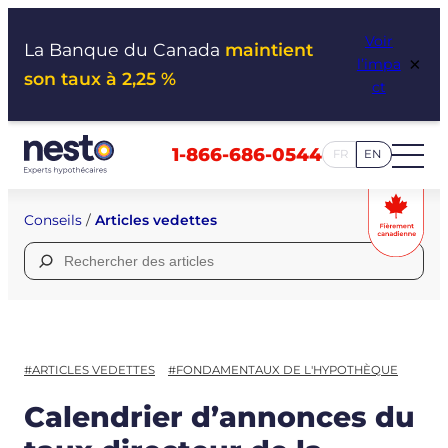
Aller
Voir
au
La Banque du Canada
maintient
×
l’impa
contenu
son taux à 2,25 %
ct
1-866-686-0544
FR
EN
Conseils
/
Articles vedettes
Rechercher :
#ARTICLES VEDETTES
#FONDAMENTAUX DE L'HYPOTHÈQUE
Calendrier d’annonces du