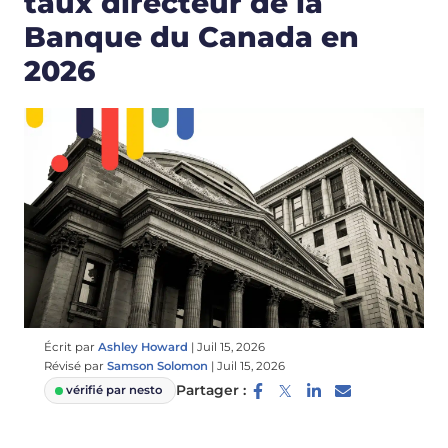
taux directeur de la
Banque du Canada en
2026
Écrit par
Ashley Howard
|
Juil 15, 2026
Révisé par
Samson Solomon
|
Juil 15, 2026
Partager :
vérifié par nesto