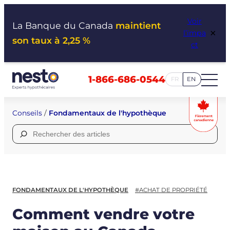
Aller
Voir
au
La Banque du Canada
maintient
×
l’impa
contenu
son taux à 2,25 %
ct
1-866-686-0544
FR
EN
Conseils
/
Fondamentaux de l'hypothèque
Rechercher :
FONDAMENTAUX DE L'HYPOTHÈQUE
#ACHAT DE PROPRIÉTÉ
Comment vendre votre