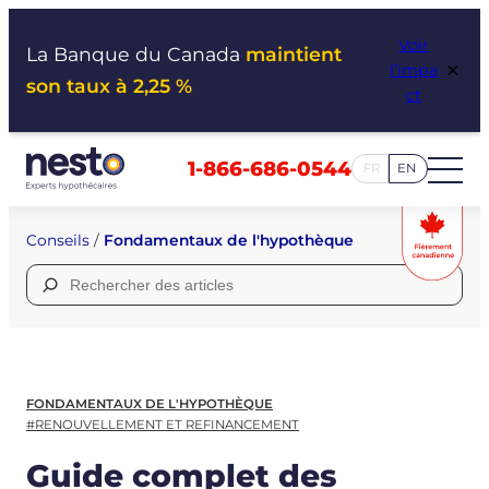
Aller
Voir
au
La Banque du Canada
maintient
×
l’impa
contenu
son taux à 2,25 %
ct
1-866-686-0544
FR
EN
Conseils
/
Fondamentaux de l'hypothèque
Rechercher :
FONDAMENTAUX DE L'HYPOTHÈQUE
#RENOUVELLEMENT ET REFINANCEMENT
Guide complet des