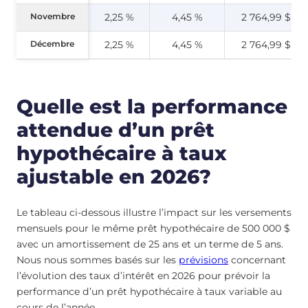
Novembre
Novembre
2,25 %
4,45 %
2 764,99 $
Décembre
Décembre
2,25 %
4,45 %
2 764,99 $
Quelle est la performance
attendue d’un prêt
hypothécaire à taux
ajustable en 2026?
Le tableau ci-dessous illustre l’impact sur les versements
mensuels pour le même prêt hypothécaire de 500 000 $
avec un amortissement de 25 ans et un terme de 5 ans.
Nous nous sommes basés sur les
prévisions
concernant
l’évolution des taux d’intérêt en 2026 pour prévoir la
performance d’un prêt hypothécaire à taux variable au
cours de l’année.