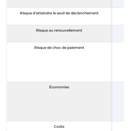
Risque d’atteindre le seuil de déclenchement
Risque d’atteindre le seuil de déclenchement
Risque au renouvellement
Risque au renouvellement
Risque de choc de paiement
Risque de choc de paiement
Économies
Économies
Coûts
Coûts