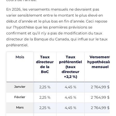
En 2026, les versements mensuels ne devraient pas
varier sensiblement entre le montant le plus élevé en
début d’année et le plus bas en fin d’année. Ceci repose
sur l’hypothèse que les premières prévisions se
confirment et qu’il n’y a pas de modification du taux
directeur de la Banque du Canada, qui influe sur le taux
préférentiel.
Mois
Mois
Taux
Taux
Versement
directeur
préférentiel
hypothécaire
de la
(taux
mensuel
BoC
directeur
+2,2 %)
Janvier
Janvier
2,25 %
4,45 %
2 764,99 $
Février
Février
2,25 %
4,45 %
2 764,99 $
Mars
Mars
2,25 %
4,45 %
2 764,99 $