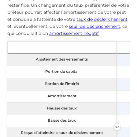
rester fixe. Un changement du taux préférentiel de votre
prêteur pourrait affecter l’amortissement de votre prêt
et conduire à l’atteinte de votre
taux de déclenchement
et, éventuellement, de votre
seuil de déclenchement
, ce
qui conduirait à un
amortissement négatif
.
Ajustement des versements
Ajustement des versements
Portion du capital
Portion du capital
Portion de l’intérêt
Portion de l’intérêt
Amortissement
Amortissement
Hausse des taux
Hausse des taux
Baisse des taux
Baisse des taux
Risque d’atteindre le taux de déclenchement
Risque d’atteindre le taux de déclenchement