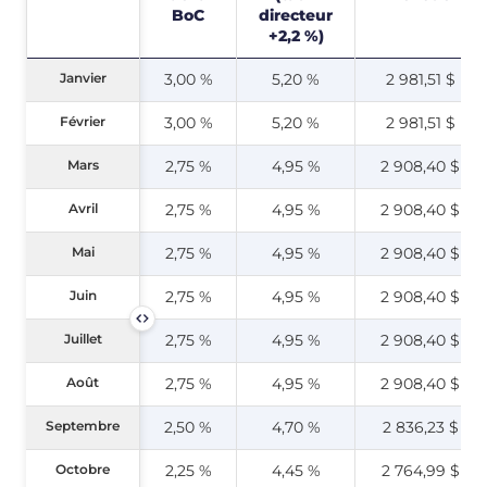
BoC
directeur
+2,2 %)
Janvier
Janvier
3,00 %
5,20 %
2 981,51 $
Février
Février
3,00 %
5,20 %
2 981,51 $
Mars
Mars
2,75 %
4,95 %
2 908,40 $
Avril
Avril
2,75 %
4,95 %
2 908,40 $
Mai
Mai
2,75 %
4,95 %
2 908,40 $
Juin
Juin
2,75 %
4,95 %
2 908,40 $
Juillet
Juillet
2,75 %
4,95 %
2 908,40 $
Août
Août
2,75 %
4,95 %
2 908,40 $
Septembre
Septembre
2,50 %
4,70 %
2 836,23 $
Octobre
Octobre
2,25 %
4,45 %
2 764,99 $