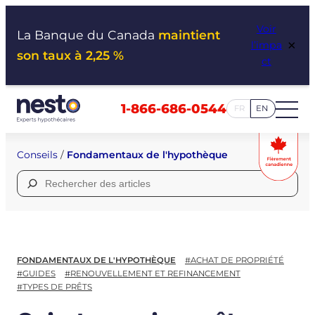
Aller
Voir
au
La Banque du Canada
maintient
×
l’impa
contenu
son taux à 2,25 %
ct
1-866-686-0544
FR
EN
Conseils
/
Fondamentaux de l'hypothèque
Rechercher :
FONDAMENTAUX DE L'HYPOTHÈQUE
#ACHAT DE PROPRIÉTÉ
#GUIDES
#RENOUVELLEMENT ET REFINANCEMENT
#TYPES DE PRÊTS