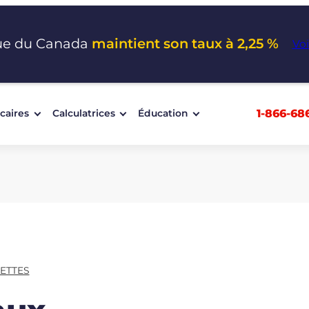
ue du Canada
maintient son taux à 2,25 %
Voi
1-866-68
caires
Calculatrices
Éducation
ETTES