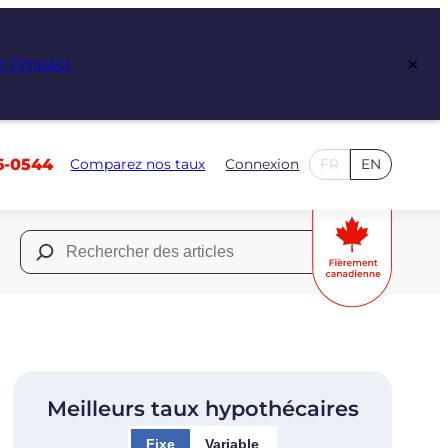
×
r l’impact
6-0544
Comparez nos taux
Connexion
FR
EN
Rechercher :
Meilleurs taux hypothécaires
Fixe
Variable