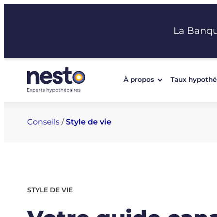
Aller
au
La Banq
contenu
À propos
Taux hypothé
Conseils
/
Style de vie
STYLE DE VIE