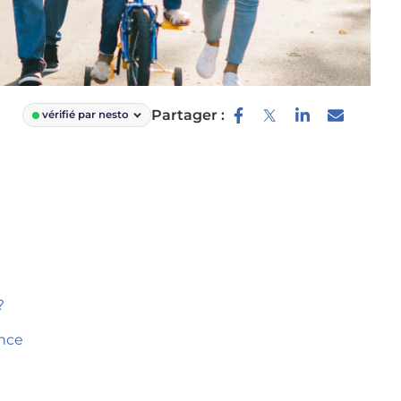
Partager :
vérifié par nesto
?
ance