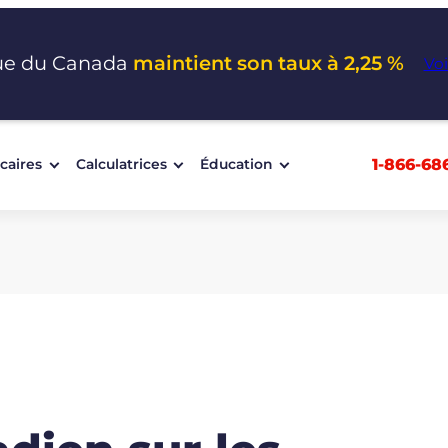
ue du Canada
maintient son taux à 2,25 %
Voi
1-866-68
caires
Calculatrices
Éducation