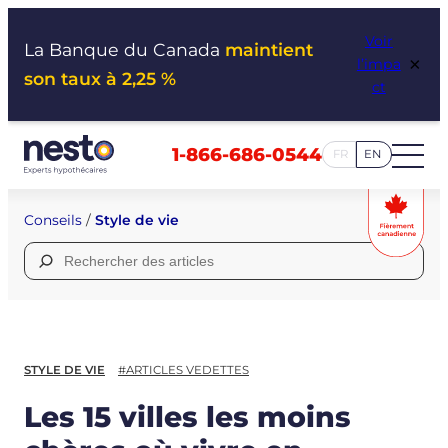
Aller
Voir
au
La Banque du Canada
maintient
×
l’impa
contenu
son taux à 2,25 %
ct
1-866-686-0544
FR
EN
Conseils
/
Style de vie
Rechercher :
STYLE DE VIE
#ARTICLES VEDETTES
Les 15 villes les moins