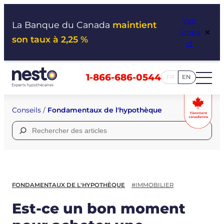
Aller
Voir
au
La Banque du Canada
maintient
×
l’impa
contenu
son taux à 2,25 %
ct
1-866-686-0544
FR
EN
Conseils
/
Fondamentaux de l'hypothèque
Rechercher :
FONDAMENTAUX DE L'HYPOTHÈQUE
#IMMOBILIER
Est-ce un bon moment