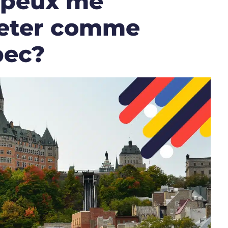
e peux me
heter comme
bec?