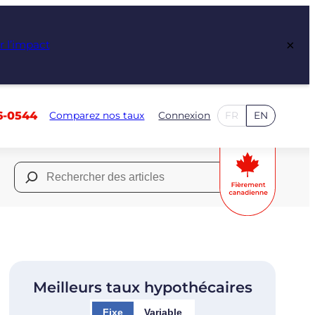
×
r l’impact
6-0544
Comparez nos taux
Connexion
FR
EN
Rechercher :
Meilleurs taux hypothécaires
Fixe
Variable