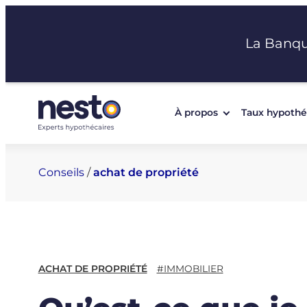
Aller
au
La Banq
contenu
À propos
Taux hypothé
Conseils
/
achat de propriété
ACHAT DE PROPRIÉTÉ
#IMMOBILIER