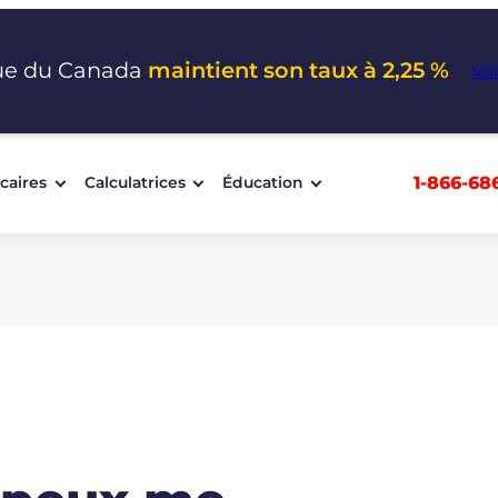
ue du Canada
maintient son taux à 2,25 %
Voi
1-866-68
caires
Calculatrices
Éducation