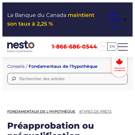
Aller
Voir
au
La Banque du Canada
maintient
×
l’impa
contenu
son taux à 2,25 %
ct
1-866-686-0544
FR
EN
Conseils
/
Fondamentaux de l'hypothèque
Rechercher :
FONDAMENTAUX DE L'HYPOTHÈQUE
#TYPES DE PRÊTS
Préapprobation ou