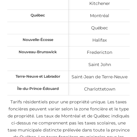
Kitchener
Québec
Québec
Montréal
Québec
Nouvelle-Écosse
Nouvelle-Écosse
Halifax
Nouveau-Brunswick
Nouveau-Brunswick
Fredericton
Saint John
Terre-Neuve et Labrador
Terre-Neuve et Labrador
Saint-Jean de Terre-Neuve
Île-du-Prince-Édouard
Île-du-Prince-Édouard
Charlottetown
Tarifs résidentiels pour une propriété unique. Les taxes
foncières peuvent varier selon la zone foncière et le type
de propriété. Les taux de Montréal et de Québec indiqués
ci-dessus ne comprennent pas les taxes scolaires, une
taxe municipale distincte prélevée dans toute la province