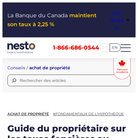
Aller
Voir
au
La Banque du Canada
maintient
×
l’impa
contenu
son taux à 2,25 %
ct
1-866-686-0544
FR
EN
Conseils
/
achat de propriété
Rechercher :
ACHAT DE PROPRIÉTÉ
#FONDAMENTAUX DE L'HYPOTHÈQUE
Guide du propriétaire sur