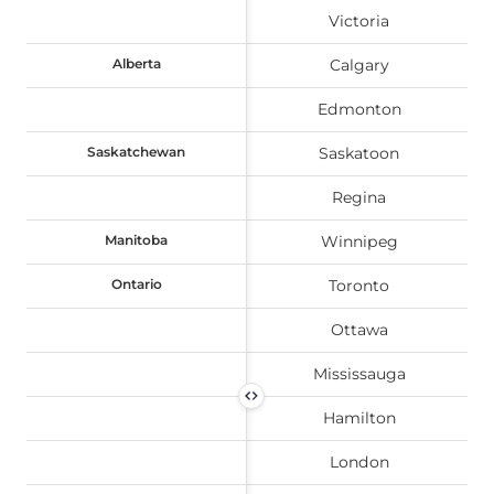
Victoria
Alberta
Alberta
Calgary
Edmonton
Saskatchewan
Saskatchewan
Saskatoon
Regina
Manitoba
Manitoba
Winnipeg
Ontario
Ontario
Toronto
Ottawa
Mississauga
Hamilton
London