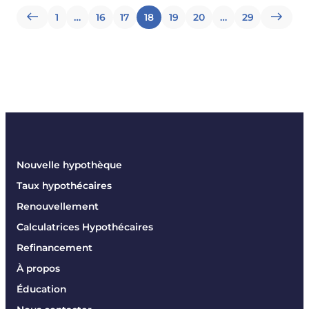
Pagination
1
…
16
17
18
19
20
…
29
des
articles
Nouvelle hypothèque
Taux hypothécaires
Renouvellement
Calculatrices Hypothécaires
Refinancement
À propos
Éducation