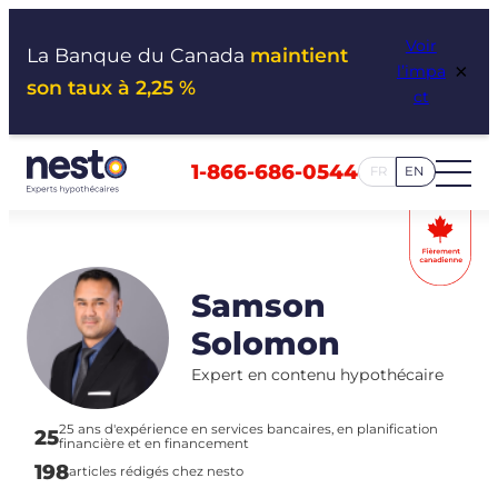
Aller
Voir
au
La Banque du Canada
maintient
×
l’impa
contenu
son taux à 2,25 %
ct
1-866-686-0544
FR
EN
Samson
Solomon
Expert en contenu hypothécaire
25 ans d'expérience en services bancaires, en planification
25
financière et en financement
198
articles rédigés chez nesto