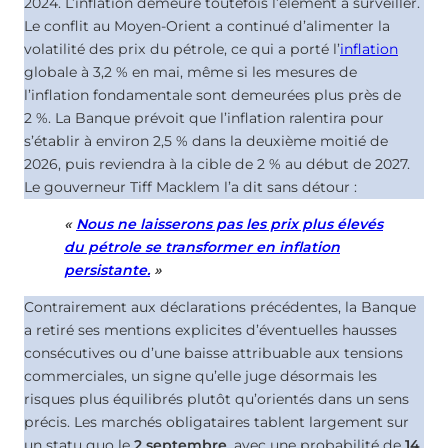
2024. L’inflation demeure toutefois l’élément à surveiller.
Le conflit au Moyen-Orient a continué d’alimenter la
volatilité des prix du pétrole, ce qui a porté l’
inflation
globale à 3,2 % en mai, même si les mesures de
l’inflation fondamentale sont demeurées plus près de
2 %. La Banque prévoit que l’inflation ralentira pour
s’établir à environ 2,5 % dans la deuxième moitié de
2026, puis reviendra à la cible de 2 % au début de 2027.
Le gouverneur Tiff Macklem l’a dit sans détour :
«
Nous ne laisserons pas les prix plus élevés
du pétrole se transformer en inflation
persistante.
»
Contrairement aux déclarations précédentes, la Banque
a retiré ses mentions explicites d’éventuelles hausses
consécutives ou d’une baisse attribuable aux tensions
commerciales, un signe qu’elle juge désormais les
risques plus équilibrés plutôt qu’orientés dans un sens
précis. Les marchés obligataires tablent largement sur
un statu quo le
2 septembre
, avec une probabilité de
14