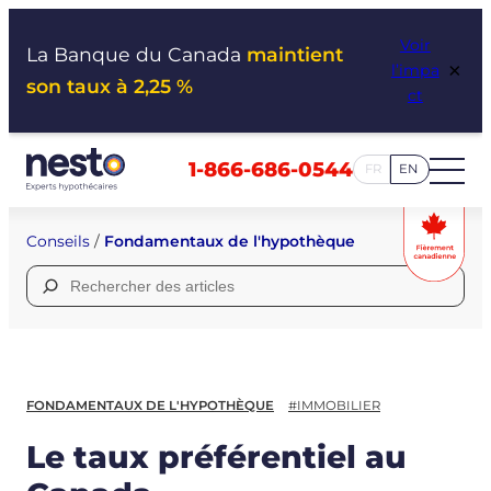
Aller
Voir
au
La Banque du Canada
maintient
×
l’impa
contenu
son taux à 2,25 %
ct
1-866-686-0544
FR
EN
Conseils
/
Fondamentaux de l'hypothèque
Rechercher :
FONDAMENTAUX DE L'HYPOTHÈQUE
#IMMOBILIER
Le taux préférentiel au