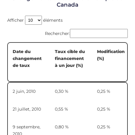
Canada
Afficher
éléments
Rechercher:
Date du
Taux cible du
Modification
changement
financement
(%)
de taux
à un jour (%)
Date du
Taux cible du
Modification
2 juin, 2010
0,30 %
0,25 %
changement
financement
(%)
de taux
à un jour (%)
21 juillet, 2010
0,55 %
0,25 %
9 septembre,
0,80 %
0,25 %
2010