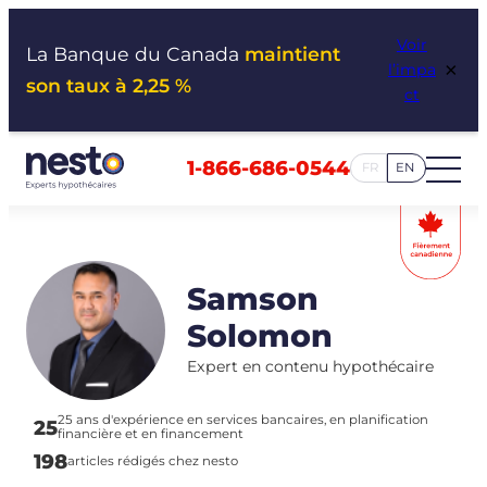
Aller
Voir
au
La Banque du Canada
maintient
×
l’impa
contenu
son taux à 2,25 %
ct
1-866-686-0544
FR
EN
Samson
Solomon
Expert en contenu hypothécaire
25 ans d'expérience en services bancaires, en planification
25
financière et en financement
198
articles rédigés chez nesto