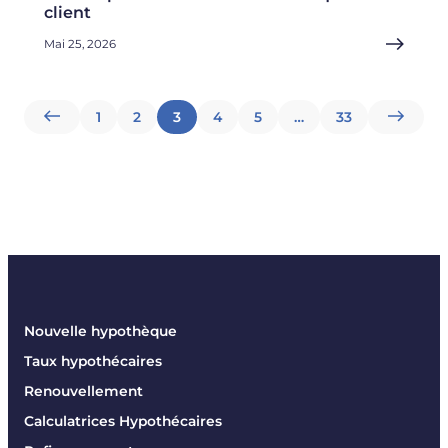
client
Mai 25, 2026
Pagination
1
2
3
4
5
…
33
des
articles
Nouvelle hypothèque
Taux hypothécaires
Renouvellement
Calculatrices Hypothécaires