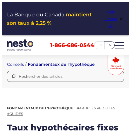
Aller
Voir
au
La Banque du Canada
maintient
×
l’impa
contenu
son taux à 2,25 %
ct
1-866-686-0544
FR
EN
Conseils
/
Fondamentaux de l'hypothèque
Rechercher :
FONDAMENTAUX DE L'HYPOTHÈQUE
#ARTICLES VEDETTES
#GUIDES
Taux hypothécaires fixes