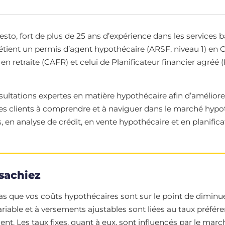
, fort de plus de 25 ans d’expérience dans les services banc
détient un permis d’agent hypothécaire (ARSF, niveau 1) en O
 en retraite (CAFR) et celui de Planificateur financier agréé (
ultations expertes en matière hypothécaire afin d’améliorer
 les clients à comprendre et à naviguer dans le marché hypo
 en analyse de crédit, en vente hypothécaire et en planificat
sachiez
 que vos coûts hypothécaires sont sur le point de diminuer
ariable et à versements ajustables sont liées au taux préfér
 Les taux fixes, quant à eux, sont influencés par le march