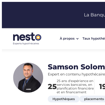
Aller
au
La Banq
contenu
À propos
Taux hypothé
Samson Solo
Expert en contenu hypothécaire
25 ans d'expérience en
25
1
services bancaires, en
planification financière
et en financement
Hypothèques
placements e