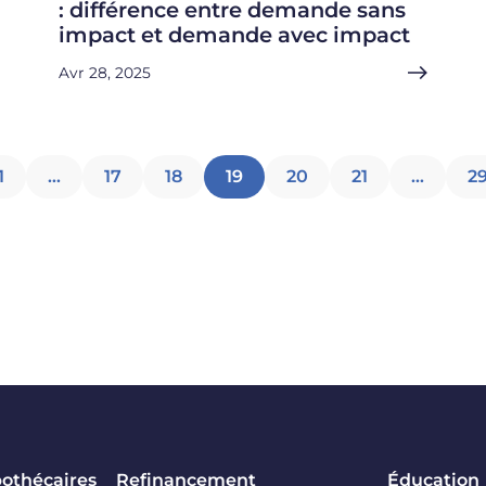
: différence entre demande sans
impact et demande avec impact
Avr 28, 2025
Pagination
1
…
17
18
19
20
21
…
2
des
articles
pothécaires
Refinancement
Éducation