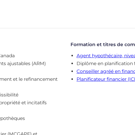
Formation et titres de co
 Canada
Agent hypothécaire, nivea
nts ajustables (ARM)
Diplôme en planification 
Conseiller agréé en financ
lement et le refinancement
Planificateur financier (I
ssibilité
priété et incitatifs
hypothèques
ncier (MCGAPF) et