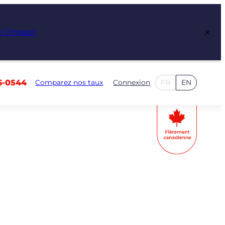
×
r l’impact
6-0544
Comparez nos taux
Connexion
FR
EN