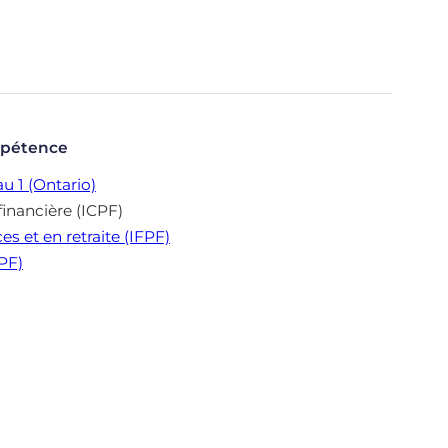
mpétence
u 1 (Ontario)
financière (ICPF)
es et en retraite (IFPF)
CPF)