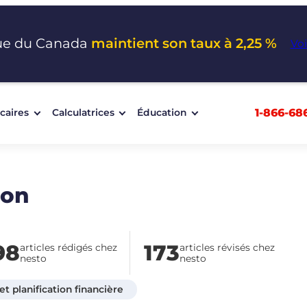
ue du Canada
maintient son taux à 2,25 %
Voi
1-866-68
caires
Calculatrices
Éducation
mon
98
173
articles rédigés chez
articles révisés chez
nesto
nesto
t planification financière