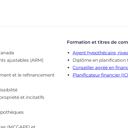
Formation et titres de co
 Canada
Agent hypothécaire, nivea
nts ajustables (ARM)
Diplôme en planification 
Conseiller agréé en financ
lement et le refinancement
Planificateur financier (I
ssibilité
priété et incitatifs
hypothèques
ncier (MCGAPF) et