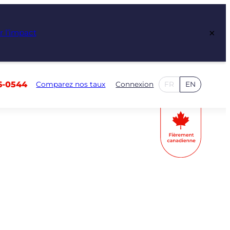
×
r l’impact
6-0544
Comparez nos taux
Connexion
FR
EN