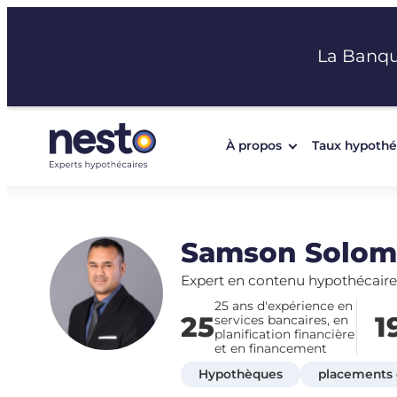
Aller
au
La Banq
contenu
À propos
Taux hypothé
Samson Solo
Expert en contenu hypothécaire
25 ans d'expérience en
25
1
services bancaires, en
planification financière
et en financement
Hypothèques
placements e