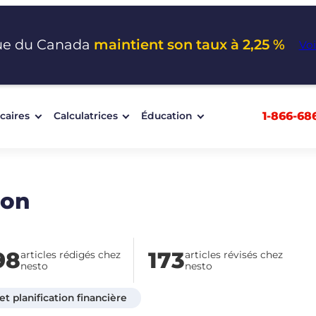
ue du Canada
maintient son taux à 2,25 %
Voi
1-866-68
caires
Calculatrices
Éducation
mon
98
173
articles rédigés chez
articles révisés chez
nesto
nesto
t planification financière