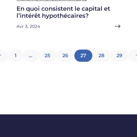
En quoi consistent le capital et
l’intérêt hypothécaires?
Avr 3, 2024
Pagination
1
…
25
26
27
28
29
des
articles