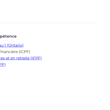
mpétence
u 1 (Ontario)
financière (ICPF)
es et en retraite (IFPF)
CPF)