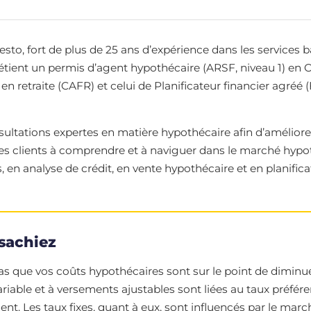
, fort de plus de 25 ans d’expérience dans les services banc
détient un permis d’agent hypothécaire (ARSF, niveau 1) en O
 en retraite (CAFR) et celui de Planificateur financier agréé (
ultations expertes en matière hypothécaire afin d’améliorer
 les clients à comprendre et à naviguer dans le marché hypo
 en analyse de crédit, en vente hypothécaire et en planificat
sachiez
 que vos coûts hypothécaires sont sur le point de diminuer
ariable et à versements ajustables sont liées au taux préfér
 Les taux fixes, quant à eux, sont influencés par le march