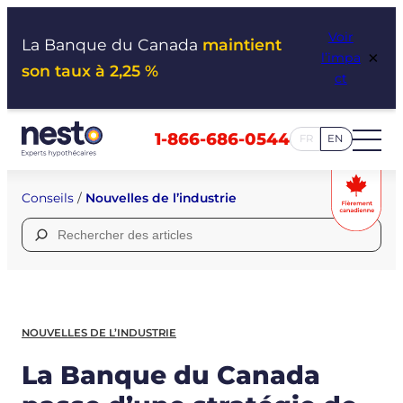
Aller
Voir
au
La Banque du Canada
maintient
×
l’impa
contenu
son taux à 2,25 %
ct
1-866-686-0544
FR
EN
Conseils
/
Nouvelles de l’industrie
Rechercher :
NOUVELLES DE L’INDUSTRIE
La Banque du Canada