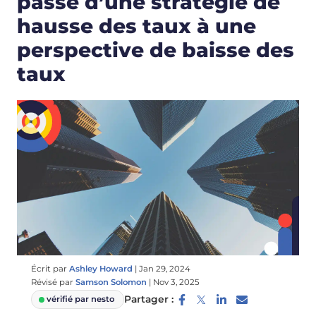
passe d’une stratégie de
hausse des taux à une
perspective de baisse des
taux
Écrit par
Ashley Howard
|
Jan 29, 2024
Révisé par
Samson Solomon
|
Nov 3, 2025
Partager :
vérifié par nesto