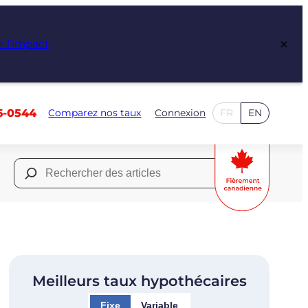
×
r l’impact
6-0544
Comparez nos taux
Connexion
FR
EN
Rechercher :
Meilleurs taux hypothécaires
Fixe
Variable