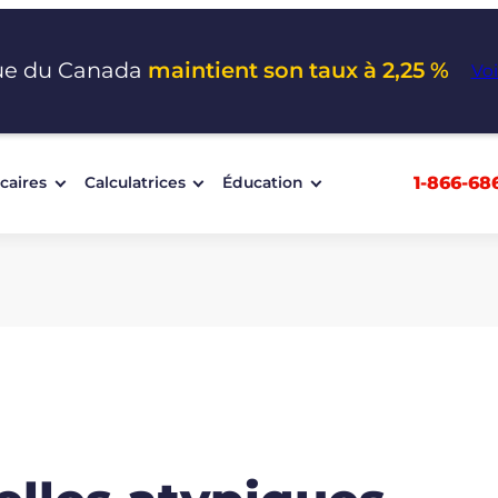
ue du Canada
maintient son taux à 2,25 %
Voi
1-866-68
caires
Calculatrices
Éducation