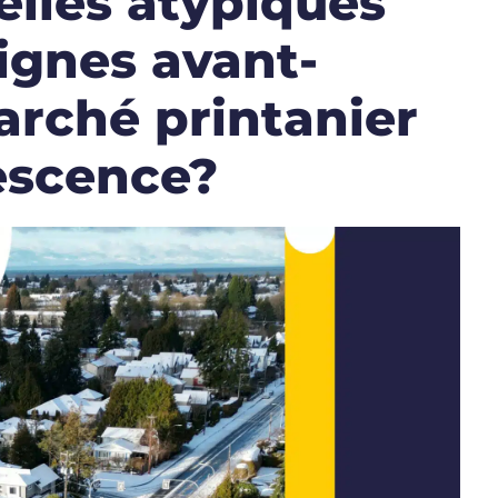
elles atypiques
ignes avant-
arché printanier
escence?