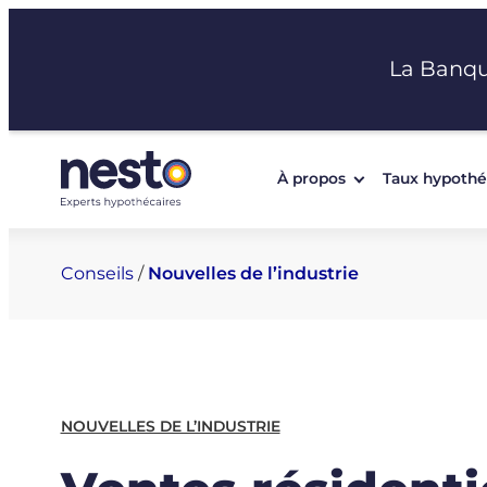
Aller
au
La Banq
contenu
À propos
Taux hypothé
Conseils
/
Nouvelles de l’industrie
NOUVELLES DE L’INDUSTRIE